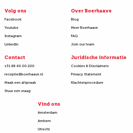
Volg ons
Over Boerhaave
Facebook
Blog
Youtube
Meer Boerhaave
Instagram
FAQ
Linkedin
Join our team
Contact
Juridische informatie
+31 88 40 00 200
Cookies & Disclaimers
receptie@boerhaave.nl
Privacy Statement
Maak een afspraak
Klachtenprocedure
Stuur een vraag
Vind ons
Amsterdam
Arnhem
Utrecht