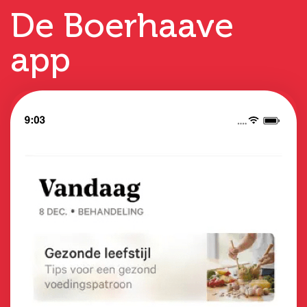
De Boerhaave
app