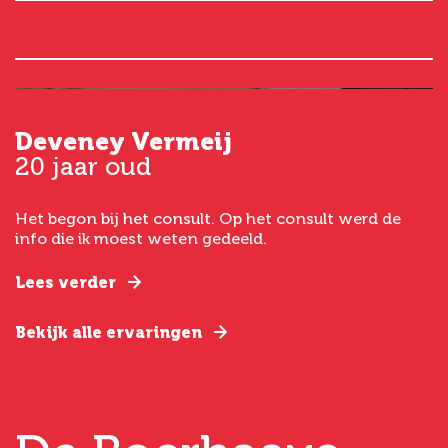
Deveney Vermeij
G
20 jaar oud
5
Het begon bij het consult. Op het consult werd de
I
t
info die ik moest weten gedeeld.
g
e
Lees verder
L
Bekijk alle ervaringen
B