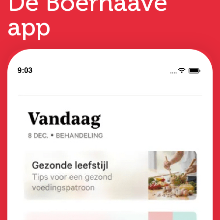
De Boerhaave
app