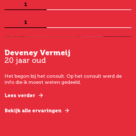
1
1
Deveney Vermeij
G
20 jaar oud
5
Het begon bij het consult. Op het consult werd de
I
t
info die ik moest weten gedeeld.
g
e
Lees verder
L
Bekijk alle ervaringen
B