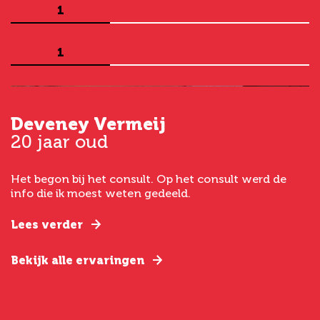
1
1
Deveney Vermeij
G
20 jaar oud
5
Het begon bij het consult. Op het consult werd de
I
t
info die ik moest weten gedeeld.
g
e
Lees verder
L
Bekijk alle ervaringen
B