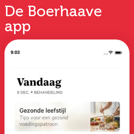
De Boerhaave
app