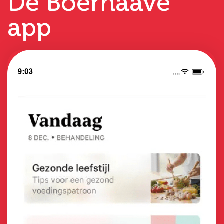
De Boerhaave
app