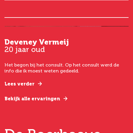
Deveney Vermeij
G
20 jaar oud
5
Het begon bij het consult. Op het consult werd de
I
t
info die ik moest weten gedeeld.
g
e
Lees verder
L
Bekijk alle ervaringen
B