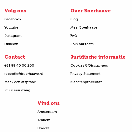
Volg ons
Over Boerhaave
Facebook
Blog
Youtube
Meer Boerhaave
Instagram
FAQ
Linkedin
Join our team
Contact
Juridische informatie
+31 88 40 00 200
Cookies & Disclaimers
receptie@boerhaave.nl
Privacy Statement
Maak een afspraak
Klachtenprocedure
Stuur een vraag
Vind ons
Amsterdam
Arnhem
Utrecht