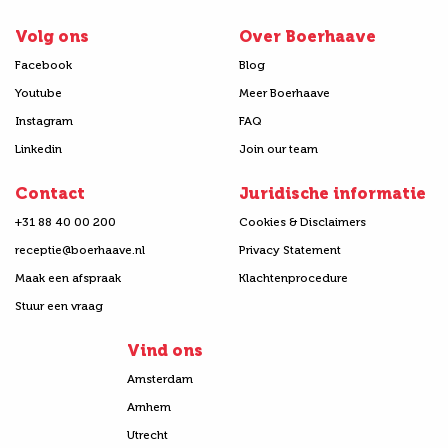
Volg ons
Over Boerhaave
Facebook
Blog
Youtube
Meer Boerhaave
Instagram
FAQ
Linkedin
Join our team
Contact
Juridische informatie
+31 88 40 00 200
Cookies & Disclaimers
receptie@boerhaave.nl
Privacy Statement
Maak een afspraak
Klachtenprocedure
Stuur een vraag
Vind ons
Amsterdam
Arnhem
Utrecht