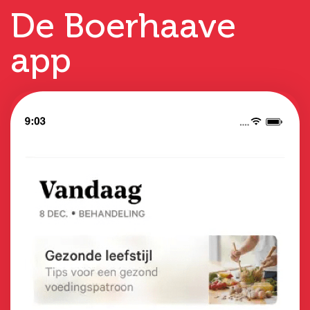
De Boerhaave
app