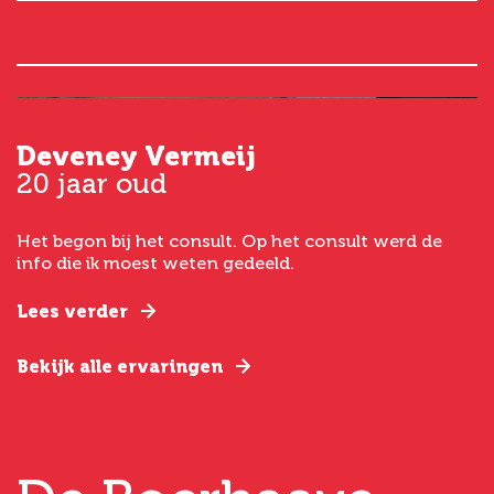
Deveney Vermeij
G
20 jaar oud
5
Het begon bij het consult. Op het consult werd de
I
t
info die ik moest weten gedeeld.
g
e
Lees verder
L
Bekijk alle ervaringen
B