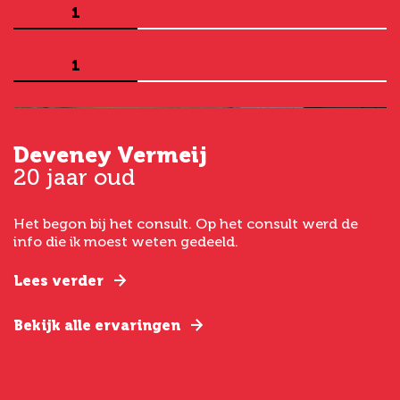
1
1
Deveney Vermeij
G
20 jaar oud
5
Het begon bij het consult. Op het consult werd de
I
t
info die ik moest weten gedeeld.
g
e
Lees verder
L
Bekijk alle ervaringen
B