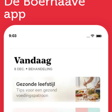
De Boerhaave
app