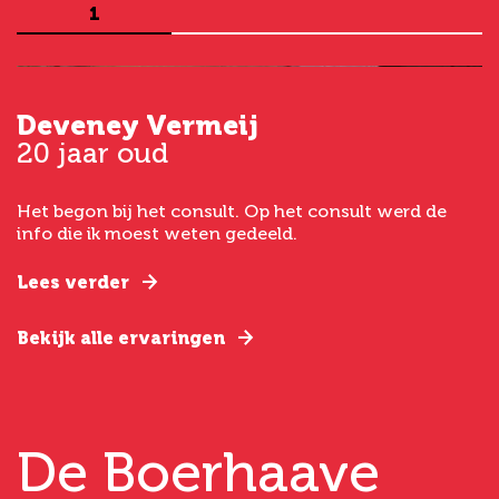
1
Deveney Vermeij
G
20 jaar oud
5
Het begon bij het consult. Op het consult werd de
I
t
info die ik moest weten gedeeld.
g
e
Lees verder
L
Bekijk alle ervaringen
B
De Boerhaave