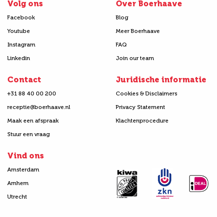
Volg ons
Over Boerhaave
Facebook
Blog
Youtube
Meer Boerhaave
Instagram
FAQ
Linkedin
Join our team
Contact
Juridische informatie
+31 88 40 00 200
Cookies & Disclaimers
receptie@boerhaave.nl
Privacy Statement
Maak een afspraak
Klachtenprocedure
Stuur een vraag
Vind ons
Amsterdam
Arnhem
Utrecht