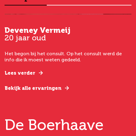
Deveney Vermeij
G
20 jaar oud
5
Het begon bij het consult. Op het consult werd de
I
t
info die ik moest weten gedeeld.
g
e
Lees verder
L
Bekijk alle ervaringen
B
De Boerhaave