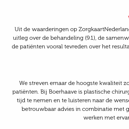
Uit de
waarderingen op
ZorgkaartNederlan
uitleg over de behandeling (9.1),
de
samenwer
de
patiënten
vooral tevreden over het resul
We streven ernaar de hoogste kwaliteit z
patiënten.
Bij Boerhaave is
p
lastische chiru
tijd te nemen en te luisteren naar de wen
betrouwbaar advies in combinatie met go
werken met erva