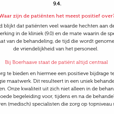
9.4.
Waar zijn de patiënten het meest positief over
d
blijkt dat patiënten
veel waarde hechten aan
de
king in de kliniek (9.0) en de mate waarin de spec
taat van de behandeling, de tijd die wordt genom
de vriendelijkheid van het personeel.
Bij Boerhaave staat de patiënt altijd centraal
org te bieden en hiermee een positieve bijdrage t
rgie maatwerk.
Dit resulteert in een
uniek
behandel
sen
.
Onze kwaliteit uit zich niet alleen in de behan
ede begeleiding voor, tijdens en na de behandel
ren
(medisch) specialisten die zorg op topnivea