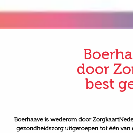
Boerha
door Zo
best g
Boerhaave is w
ederom door
ZorgkaartNede
gezondheidszorg
uitgeroepen tot één van 