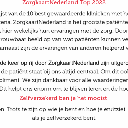
ZorgkaartNederland Top 2022
lijst van de 10 best gewaardeerde
klinieken
met he
eria.
ZorgkaartNederland
is het grootste patiënt
ier wekelijks hun ervaringen met de zorg. Door h
etrouwbaar beeld op van wat patiënten kunnen v
arnaast zijn de ervaringen van anderen helpend v
de keer op rij door ZorgkaartNederland zijn uitger
e patiënt staat bij ons altijd centraal. Om dit oo
pliment. We zijn dankbaar voor alle waarderinge
it helpt ons enorm om te blijven leren en de hoo
Zelfverzekerd ben je het mooist!
n. Trots te zijn op wie je bent en hoe je eruitziet
als je zelfverzekerd bent.