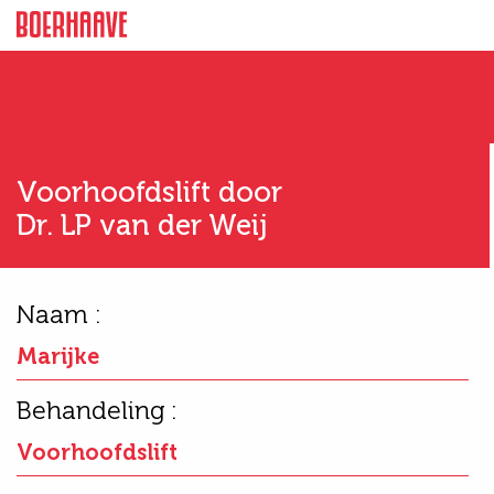
Voorhoofdslift door
Dr. LP van der Weij
Naam :
Marijke
Behandeling :
Voorhoofdslift