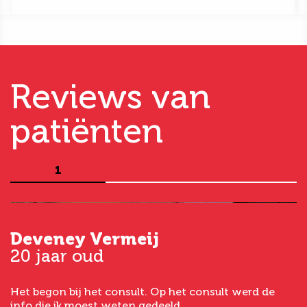
Reviews van
patiënten
1
Deveney Vermeij
G
20 jaar oud
5
Het begon bij het consult. Op het consult werd de
I
t
info die ik moest weten gedeeld.
g