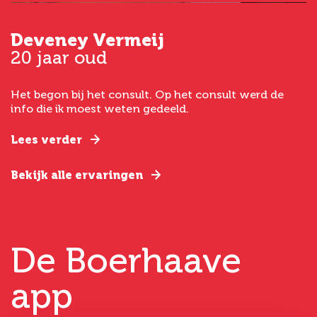
Deveney Vermeij
G
20 jaar oud
5
Het begon bij het consult. Op het consult werd de
I
t
info die ik moest weten gedeeld.
g
e
Lees verder
L
Bekijk alle ervaringen
B
De Boerhaave
app