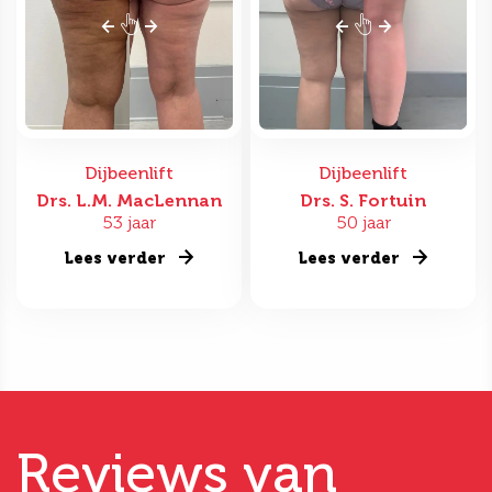
Dijbeenlift
Dijbeenlift
Drs. L.M. MacLennan
Drs. S. Fortuin
53 jaar
50 jaar
Lees verder
Lees verder
Reviews van