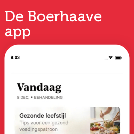
De Boerhaave
app