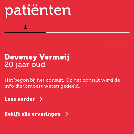
patiënten
1
Deveney Vermeij
G
20 jaar oud
5
Het begon bij het consult. Op het consult werd de
I
t
info die ik moest weten gedeeld.
g
e
Lees verder
L
Bekijk alle ervaringen
B