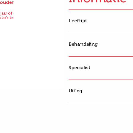
f ouder
Na
jaar of
oto's te
Leeftijd
Behandeling
Specialist
Uitleg