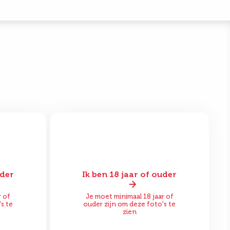
uder
Ik ben 18 jaar of ouder
Na
Voor
Na
r of
Je moet minimaal 18 jaar of
s te
ouder zijn om deze foto's te
zien