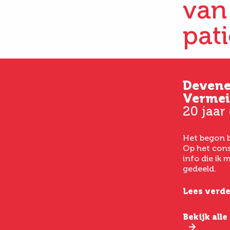
van
pat
Kim
Deven
33 jaar oud
Vermei
20 jaar
Vanaf het eerste consult
had ik een goed gevoel bij
Het begon b
het laten uitvoeren van
Op het cons
een buikwandcorrectie,
info die ik
echt chirurgen met veel
gedeeld.
verstand van hun vak.
Lees verde
Lees verder
Bekijk all
Bekijk alle ervaringen