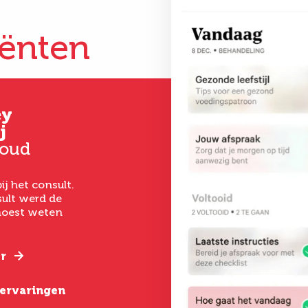
iënten
ey
Gertrud
Kim
j
Hoever-Houkes
33 jaar oud
 oud
58 jaar oud
Vanaf het eerste 
had ik een goed ge
ij het consult.
Ik ben uitermate
het laten uitvoer
ult werd de
tevreden. De
een buikwandcorr
 moest weten
behandeling was zo
echt chirurgen me
gepiept, deskundige
verstand van hun
begeleiding, goede
nazorg en een geweldig
r
Lees verder
resultaat.
e ervaringen
Lees verder
Bekijk alle erva