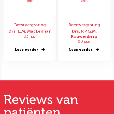
zien
zien
Borstvergroting
Borstvergroting
Drs. L.M. MacLennan
Drs. P.P.G.M.
33 jaar
Kouwenberg
20 jaar
Lees verder
Lees verder
Reviews van
patiënten