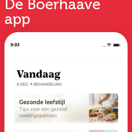
De Boerhaave
app