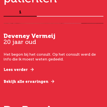
1
Deveney Vermeij
G
20 jaar oud
5
Het begon bij het consult. Op het consult werd de
I
t
info die ik moest weten gedeeld.
g
e
Lees verder
L
Bekijk alle ervaringen
B