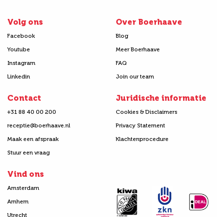
Volg ons
Over Boerhaave
Facebook
Blog
Youtube
Meer Boerhaave
Instagram
FAQ
Linkedin
Join our team
Contact
Juridische informatie
+31 88 40 00 200
Cookies & Disclaimers
receptie@boerhaave.nl
Privacy Statement
Maak een afspraak
Klachtenprocedure
Stuur een vraag
Vind ons
Amsterdam
Arnhem
Utrecht