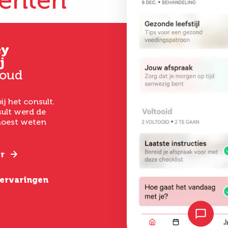
iënten
ey
Gertrud
Kim
j
Hoever-Houkes
33 jaar oud
 oud
58 jaar oud
Vanaf het eerste 
had ik een goed ge
ij het consult.
Ik ben uitermate
het laten uitvoer
ult werd de
tevreden. De
een buikwandcorr
 moest weten
behandeling was zo
echt chirurgen me
gepiept, deskundige
verstand van hun
begeleiding, goede
nazorg en een geweldig
r
Lees verder
resultaat.
e ervaringen
Lees verder
Bekijk alle erva
Bekijk alle ervaringen