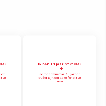
uder
Ik ben 18 jaar of ouder
Na
Voor
Na
r of
Je moet minimaal 18 jaar of
s te
ouder zijn om deze foto's te
zien