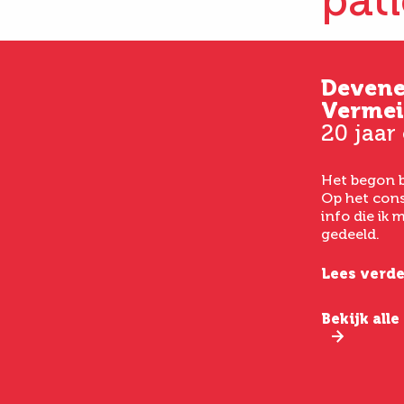
pat
Kim
Deven
33 jaar oud
Vermei
20 jaar
Vanaf het eerste consult
had ik een goed gevoel bij
Het begon b
het laten uitvoeren van
Op het cons
een buikwandcorrectie,
info die ik
echt chirurgen met veel
gedeeld.
verstand van hun vak.
Lees verde
Lees verder
Bekijk all
Bekijk alle ervaringen