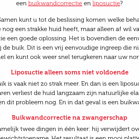
een
buikwandcorrectie
en
liposuctie
?
 Samen kunt u tot de beslissing komen welke beha
nog een strakke huid heeft, maar alleen af wil v
ctie een goede oplossing. Het is bovendien de een
de buik. Dit is een vrij eenvoudige ingreep die nie
snel en kunt ook weer snel terugkeren naar uw norm
Liposuctie alleen soms niet voldoende
uik is vaak niet zo strak meer. En dan is een lipo
ren verliest de huid langzaam zijn natuurlijke e
dit probleem nog. En in dat geval is een buikwa
Buikwandcorrectie na zwangerschap
melijk twee dingen in één keer: hij verwijdert over
wichtstoename. Het resultaat is een mooi platte, 