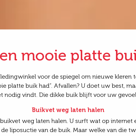
en mooie platte bu
 kledingwinkel voor de spiegel om nieuwe kleren t
ie platte buik had”. Afvallen? U doet uw best, maa
t nodig vindt. Die dikke buik blijft voor uw gevo
Buikvet weg laten halen
buikvet weg laten halen. U surft wat op internet 
f de liposuctie van de buik. Maar welke van die t