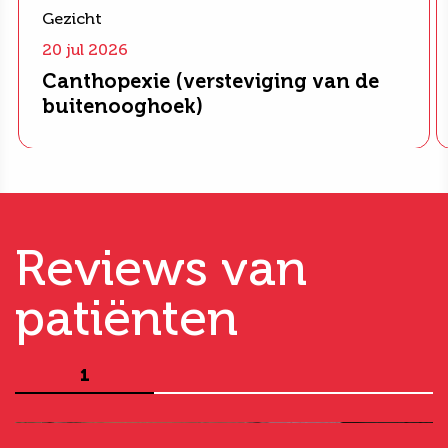
Gezicht
20 jul 2026
Canthopexie (versteviging van de
buitenooghoek)
Reviews van
patiënten
1