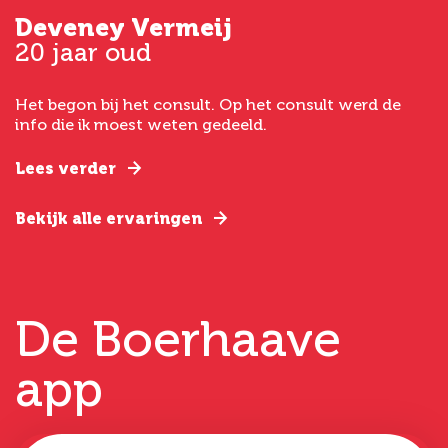
Deveney Vermeij
G
20 jaar oud
5
Het begon bij het consult. Op het consult werd de
I
t
info die ik moest weten gedeeld.
g
e
Lees verder
L
Bekijk alle ervaringen
B
De Boerhaave
app