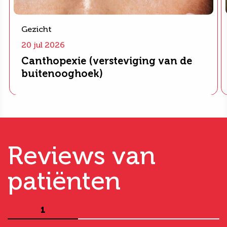
Gezicht
20 jul 2026
Canthopexie (versteviging van de
buitenooghoek)
Reviews van
patiënten
1