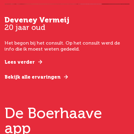
Deveney Vermeij
G
20 jaar oud
5
Het begon bij het consult. Op het consult werd de
I
t
info die ik moest weten gedeeld.
g
e
Lees verder
L
Bekijk alle ervaringen
B
De Boerhaave
app