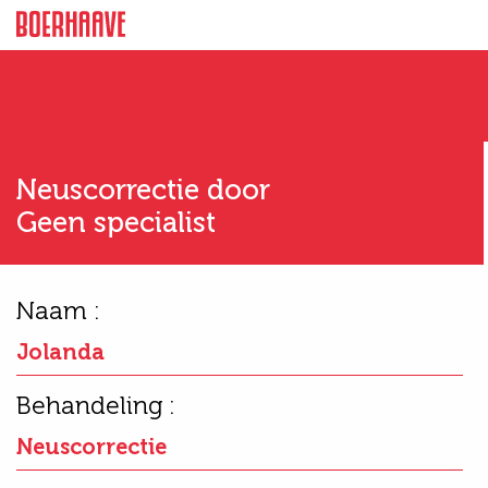
Neuscorrectie door
Geen specialist
Naam :
Jolanda
Behandeling :
Neuscorrectie