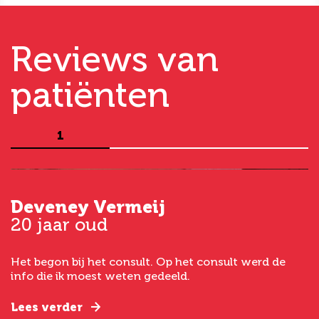
Reviews van
patiënten
1
Deveney Vermeij
G
20 jaar oud
5
Het begon bij het consult. Op het consult werd de
I
t
info die ik moest weten gedeeld.
g
e
Lees verder