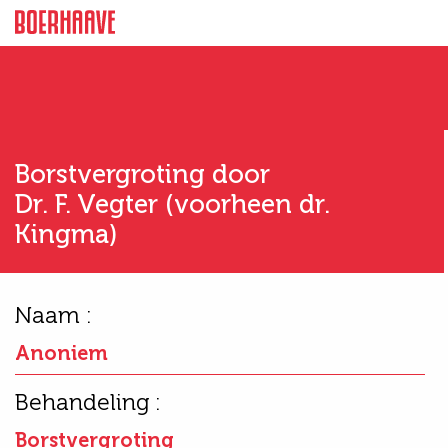
Borstvergroting door
Dr. F. Vegter (voorheen dr.
Kingma)
Naam :
Anoniem
Behandeling :
Borstvergroting