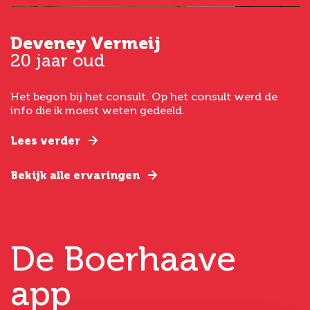
Deveney Vermeij
G
20 jaar oud
5
Het begon bij het consult. Op het consult werd de
I
t
info die ik moest weten gedeeld.
g
e
Lees verder
L
Bekijk alle ervaringen
B
De Boerhaave
app