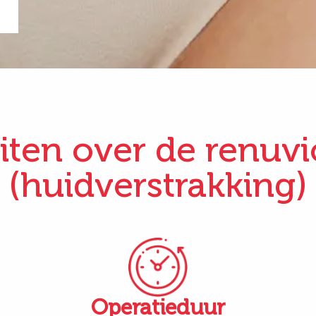
iten over de renuv
(huidverstrakking)
Operatieduur