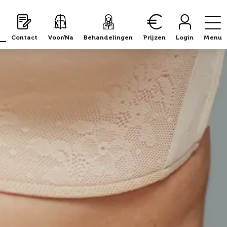
Contact
Voor/Na
Behandelingen
Prijzen
Login
Menu
tie met liposuctie?
Voordelen van Renuvi