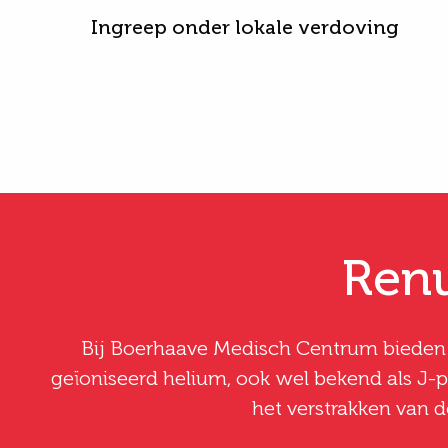
Ingreep onder lokale verdoving
Renu
Bij Boerhaave Medisch Centrum bieden 
geïoniseerd helium, ook wel bekend als J-p
het verstrakken van d