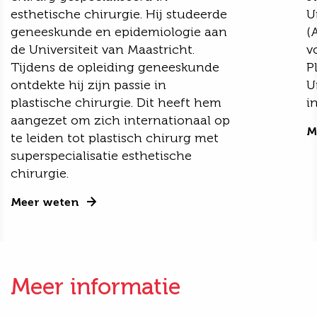
esthetische chirurgie. Hij studeerde
U
geneeskunde en epidemiologie aan
(
de Universiteit van Maastricht.
v
Tijdens de opleiding geneeskunde
P
ontdekte hij zijn passie in
U
plastische chirurgie. Dit heeft hem
i
aangezet om zich internationaal op
M
te leiden tot plastisch chirurg met
superspecialisatie esthetische
chirurgie.
Meer weten
Meer informatie