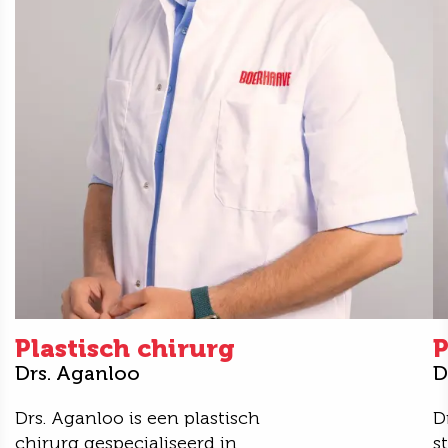
Plastisch chirurg
P
Drs. Aganloo
D
Drs. Aganloo is een plastisch
D
chirurg gespecialiseerd in
s