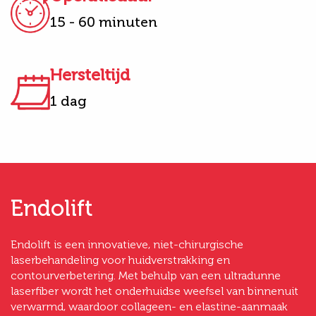
15 - 60 minuten
Hersteltijd
1 dag
Endolift
Endolift is een innovatieve, niet-chirurgische
laserbehandeling voor huidverstrakking en
contourverbetering. Met behulp van een ultradunne
laserfiber wordt het onderhuidse weefsel van binnenuit
verwarmd, waardoor collageen- en elastine-aanmaak