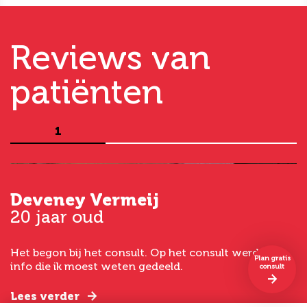
Reviews van
patiënten
1
Deveney Vermeij
G
20 jaar oud
5
Het begon bij het consult. Op het consult werd de
I
Plan gratis
t
info die ik moest weten gedeeld.
g
consult
e
Lees verder