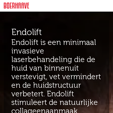
Feiten
Intro
Prijzen
Wat is een E
Endolift
Endolift is een minimaal
invasieve
laserbehandeling die de
huid van binnenuit
verstevigt, vet vermindert
en de huidstructuur
verbetert. Endolift
stimuleert de natuurlijke
collageenaanmaak.