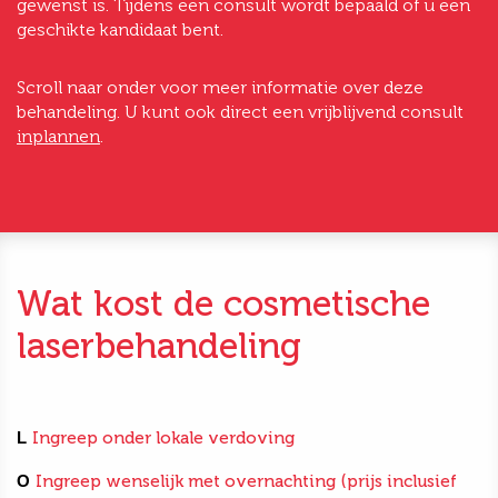
gewenst is. Tijdens een consult wordt bepaald of u een
geschikte kandidaat bent.
Scroll naar onder voor meer informatie over deze
behandeling. U kunt ook direct een vrijblijvend consult
inplannen
.
Wat kost de cosmetische
laserbehandeling
L
Ingreep onder lokale verdoving
O
Ingreep wenselijk met overnachting (prijs inclusief