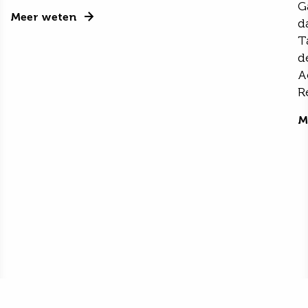
G
Meer weten
d
T
d
A
R
M