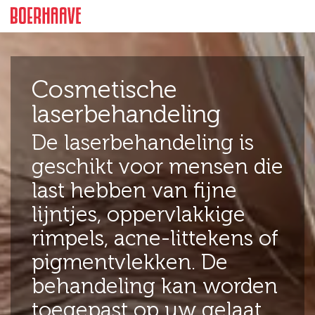
Feiten
Intro
Prijzen
Meer inform
Cosmetische
laserbehandeling
De laserbehandeling is
geschikt voor mensen die
last hebben van fijne
lijntjes, oppervlakkige
rimpels, acne-littekens of
pigmentvlekken. De
behandeling kan worden
toegepast op uw gelaat