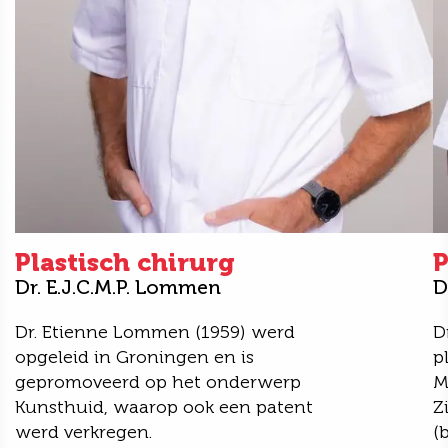
Plastisch chirurg
P
Dr. E.J.C.M.P. Lommen
D
Dr. Etienne Lommen (1959) werd
D
opgeleid in Groningen en is
p
gepromoveerd op het onderwerp
M
Kunsthuid, waarop ook een patent
Z
werd verkregen.
(